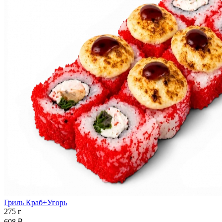
Гриль Краб+Угорь
275 г
608 ₽